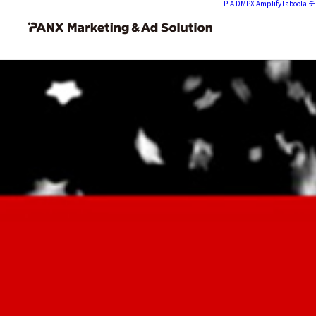
PIA DMP
X Amplify
Tabool