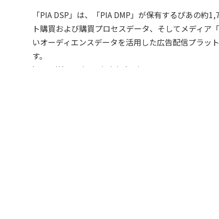
「PIA DSP」は、「
PIA DMP
」が保有するぴあの約1,
ト購買および購買プロセスデータ、そしてメディア
いオーディエンスデータを活用した広告配信プラットフ
す。
https://data.pia.co.jp/piadsp/
「フリークアウト社」について
クライアントのコミュニケーション課題において、
た、オリジナルブランドでDSP事業を展開したい企業
行っています。
https://backyard.fout.co.jp/2022/11/event/20221