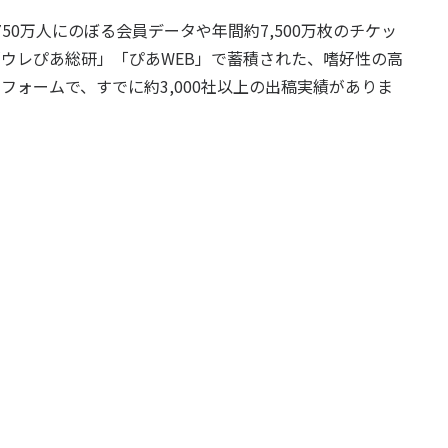
750万人にのぼる会員データや年間約7,500万枚のチケッ
「
ウレぴあ総研
」「
ぴあWEB
」で蓄積された、嗜好性の高
ォームで、すでに約3,000社以上の出稿実績がありま
フルファネルのマーケティングソリューションを提供。ま
様に向けた、OEM提供による DSPシステムの構築支援も
026oem/