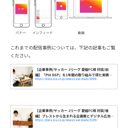
これまでの配信事例については、下記の記事もご覧
ください。
【企業事例/サッカー Jリーグ 愛媛FC様 対談/前
編】「PIA DSP」を1年間の取り組みで得た実績と
https://data.pia.co.jp/news/case-study/3094/
今期について
【企業事例/サッカー Jリーグ 愛媛FC様 対談/後
編】ブレストから生まれる企画案とデジタル広告の
https://data.pia.co.jp/news/case-study/3109/
活用方法＜PIA DSP＞