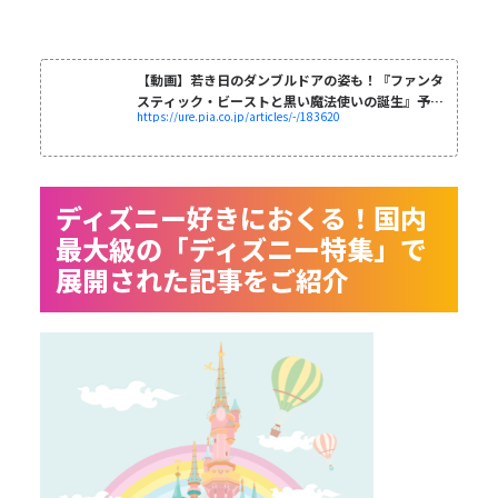
【動画】若き日のダンブルドアの姿も！『ファンタ
スティック・ビーストと黒い魔法使いの誕生』予告
https://ure.pia.co.jp/articles/-/183620
編 - mimot.(ミモット)
ディズニー好きにおくる！国内
最大級の「ディズニー特集」で
展開された記事をご紹介