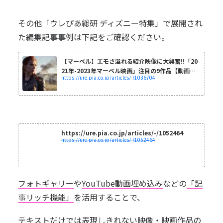
その他「ウレぴあ総研 ディズニー特集」で展開され
た編集記事事例は下記をご確認ください。
【マーベル】エモさ溢れる紹介映像に大興奮!!「20
21年-2023年マーベル映画」注目の9作品【動画あ
https://ure.pia.co.jp/articles/-/1036704
り】 - ディズニー特集 -ウレ...
https://ure.pia.co.jp/articles/-/1052464
https://ure.pia.co.jp/articles/-/1052464
フォトギャリー
や
YouTube動画埋め込み
などの
「記
事リッチ機能」
を活用することで、
テキストだけでは表現しきれない映像・映画作品の