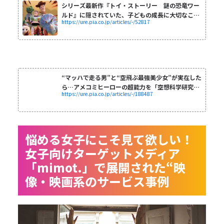
シリーズ最新作『トイ・ストーリー 謎の恐竜ワー
ルド』に隠されていた、子どもの成長に大切なこと
https://ure.pia.co.jp/articles/-/52817
- ハピママ*
“マッハで走る男”と“空飛ぶ最強美少女”が実在した
ら…アメコミヒーローの超能力を「空想科学研究
https://ure.pia.co.jp/articles/-/188487
所」が検証してみた - ウレぴ...
悩める女子にこそ見て欲しい！
女子向けターゲットメディア
「mimot.」で展開された“映
像・映画系のサービス事例