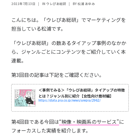
2021年7月13日
|
IN
ウレぴあ総研
|
BY
松浦 あゆみ
こんにちは。「ウレぴあ総研」でマーケティングを
担当している松浦です。
「ウレぴあ総研」の数あるタイアップ事例のなかか
ら、ジャンルごとにコンテンツをご紹介していく本
連載。
第3回目の記事は下記をご確認ください。
＜事例でみる＞「ウレぴあ総研」タイアップの特徴
とは？ジャンル別に紹介【女性向け商材編】
https://data.pia.co.jp/news/urepia/2962/
第4回目である今回は
“映像・映画系のサービス”
に
フォーカスした実績を紹介します。