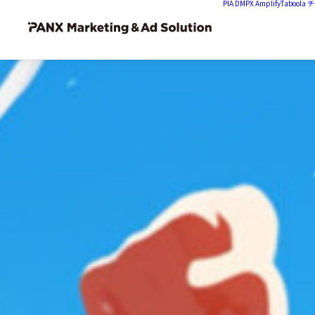
PIA DMP
X Amplify
Tabool