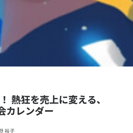
ー！ 熱狂を売上に変える、
会カレンダー
野 裕子