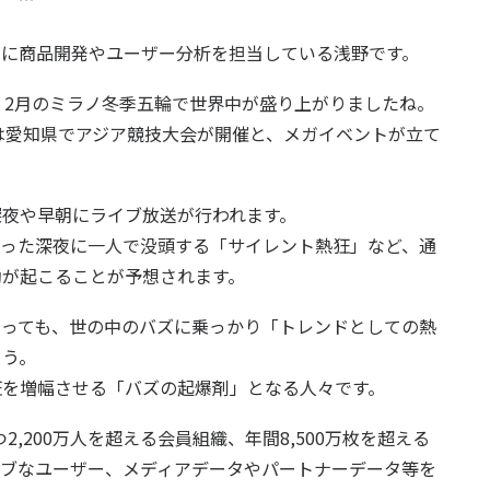
主に商品開発やユーザー分析を担当している浅野です。
。2月のミラノ冬季五輪で世界中が盛り上がりましたね。
には愛知県でアジア競技大会が開催と、メガイベントが立て
深夜や早朝にライブ放送が行われます。
まった深夜に一人で没頭する「サイレント熱狂」など、通
動が起こることが予想されます。
あっても、世の中のバズに乗っかり「トレンドとしての熱
ょう。
狂を増幅させる「バズの起爆剤」となる人々です。
持つ2,200万人を超える会員組織、年間8,500万枚を超える
ィブなユーザー、メディアデータやパートナーデータ等を