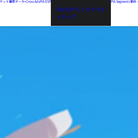
a チケット購買データ+
Cross Ads
PIA DSP
PIA Segments
事例
PIA DSP リッチクリエ
イティブ