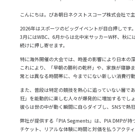
こんにちは。ぴあ朝日ネクストスコープ株式会社で
2026年はスポーツのビッグイベントが目白押しです
3月にはWBC、6月からは北中米サッカーW杯、秋
続けに押し寄せます。
特に海外開催の大会では、時差の影響により日本の
これにより、「早朝の勝利の乾杯」や、家族が寝静
常とは異なる時間帯に、今までにない新しい消費行
また、普段は特定の競技を熱心に追っていない層で
狂」を能動的に楽しむ人々が爆発的に増加するでし
彼らは世の中が動く瞬間に自らダイブし、SNSで熱
弊社が提供する「
PIA Segments
」は、PIA DMPが
チケット、リアルな体験に時間と対価を払うアクテ