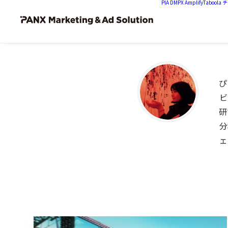
PIA DMP
X Amplify
Tabool
ぴ
ビ
研
分
ェ