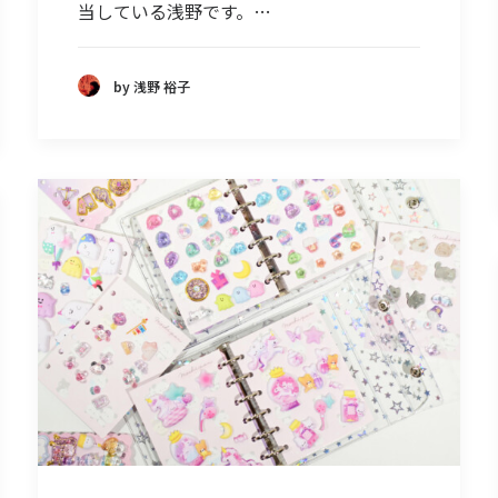
当している浅野です。…
by 浅野 裕子