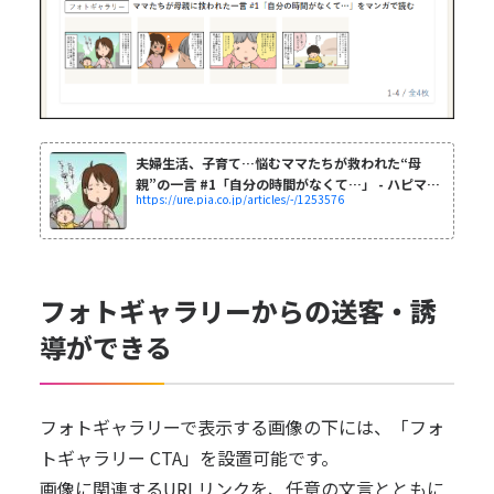
夫婦生活、子育て…悩むママたちが救われた“母
親”の一言 #1「自分の時間がなくて…」 - ハピママ
https://ure.pia.co.jp/articles/-/1253576
*
フォトギャラリーからの送客・誘
導ができる
フォトギャラリーで表示する画像の下には、「フォ
トギャラリー CTA」を設置可能です。
画像に関連するURLリンクを、任意の文言とともに