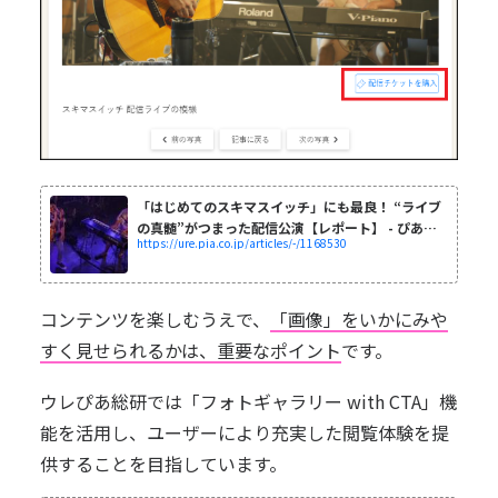
「はじめてのスキマスイッチ」にも最良！ “ライブ
の真髄”がつまった配信公演【レポート】 - ぴあWE
https://ure.pia.co.jp/articles/-/1168530
B
コンテンツを楽しむうえで、
「画像」をいかにみや
すく見せられるかは、重要なポイント
です。
ウレぴあ総研では「フォトギャラリー with CTA」機
能を活用し、ユーザーにより充実した閲覧体験を提
供することを目指しています。