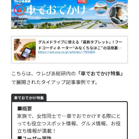
グルメドライブに使える「最新タブレット」! フー
ドコーディネ ーター“みなくちなほこ”の活用裏ワ
https://ure.pia.co.jp/articles/-/785606
ザ - mimot.(ミモット)
こちらは、ウレぴあ総研内の
「
車でおでかけ特集
」
で展開されたタイアップ記事事例です。
車でおでかけ特集
■概要
家族で、女性同士で…車でおでかけする際にと
っても役立つスポット情報、グルメ情報、お役
立ち情報が満載！
■ユーザー属性