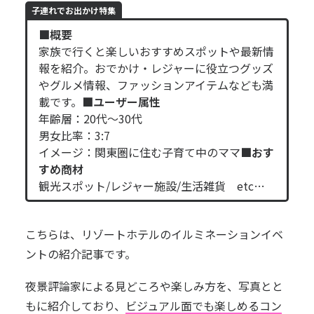
子連れでお出かけ特集
■概要
家族で行くと楽しいおすすめスポットや最新情
報を紹介。おでかけ・レジャーに役立つグッズ
やグルメ情報、ファッションアイテムなども満
載です。
■ユーザー属性
年齢層：20代～30代
男女比率：3:7
イメージ：関東圏に住む子育て中のママ
■おす
すめ商材
観光スポット/レジャー施設/生活雑貨 etc…
こちらは、リゾートホテルのイルミネーションイベ
ントの紹介記事です。
夜景評論家による見どころや楽しみ方を、写真とと
もに紹介しており、
ビジュアル面でも楽しめるコン