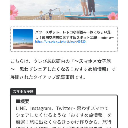
パワースポット、レトロな街並み…旅にちょい足
し！成田空港周辺おすすめスポット11選 - mimot.
https://ure.pia.co.jp/articles/-/68420
(ミモット)
こちらは、ウレぴあ総研内の
「
～スマホ×女子旅
～ 思わずシェアしたくなる！おすすめ旅情報
」
で
展開されたタイアップ記事事例です。
スマホ女子旅
■概要
LINE、Instagram、Twitter…思わずスマホで
シェアしたくなるような「おすすめ旅情報」を
厳選！旅に出たくなるきっかけ作りから、旅行