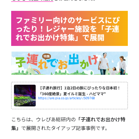
ファミリー向けのサービスにぴ
ったり！レジャー施設を「子連
れでお出かけ特集」で展開
【子連れ旅行】1泊2日の旅にぴったりな日本初！
「360度絶景」夏イルミ誕生 - ハピママ*
https://ure.pia.co.jp/articles/-/509768
こちらは、ウレぴあ総研内の
「
子連れでお出かけ特
集
」
で展開されたタイアップ記事事例です。