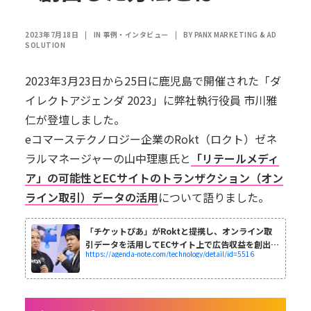
2023年7月18日
|
IN
事例・インタビュー
|
BY
PANX MARKETING & AD
SOLUTION
2023年3月23日から25日に鹿児島で開催された「ダ
イレクトアジェンダ 2023」に弊社執行役員 市川雅
仁が登壇しました。
eコマーステクノロジー企業の
Rokt（ロクト）
ゼネ
ラルマネージャーの山中理惠氏と
「リテールメディ
ア」の可能性とECサイトのトランザクション（オン
ライン取引）データの活用
について語りました。
「チケットぴあ」がRoktと提携し、オンライン取
引データを活用してECサイト上で広告収益を創出し
https://agenda-note.com/technology/detail/id=5516
た方法とは？