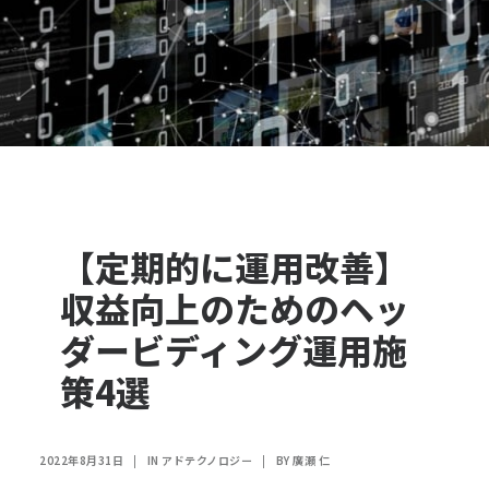
【定期的に運用改善】
収益向上のためのヘッ
ダービディング運用施
策4選
2022年8月31日
|
IN
アドテクノロジー
|
BY
廣瀬 仁