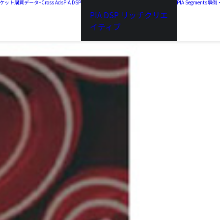
a チケット購買データ+
Cross Ads
PIA DSP
PIA Segments
事例
PIA DSP リッチクリエ
イティブ