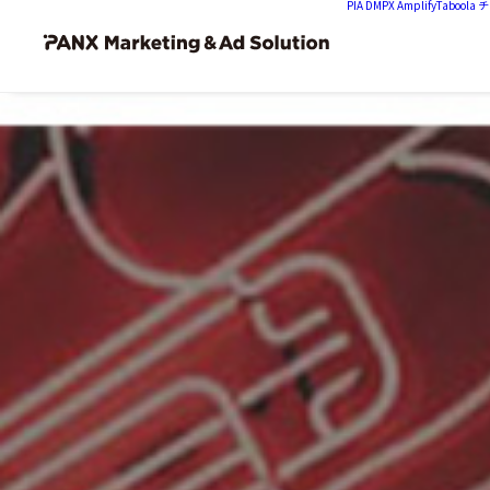
PIA DMP
X Amplify
Tabool