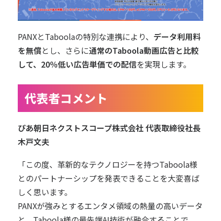
PANXとTaboolaの特別な連携により、
データ利用料
を無償
とし、さらに
通常のTaboola動画広告と比較
して、20％低い広告単価での配信
を実現します。
代表者コメント
ぴあ朝日ネクストスコープ株式会社 代表取締役社長
木戸文夫
「この度、革新的なテクノロジーを持つTaboola様
とのパートナーシップを発表できることを大変喜ば
しく思います。
PANXが強みとするエンタメ領域の熱量の高いデータ
と、Taboola様の最先端AI技術が融合することで、